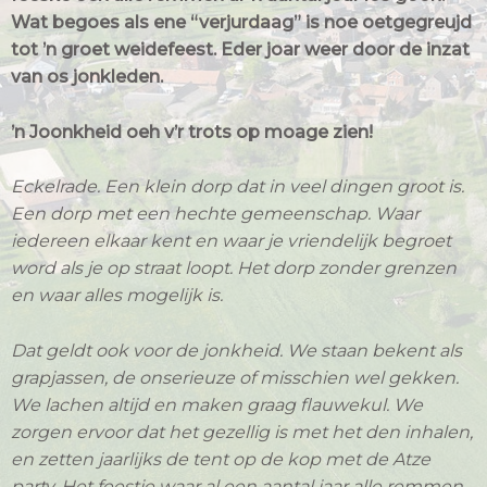
Wat begoes als ene “verjurdaag” is noe oetgegreujd
tot ’n groet weidefeest. Eder joar weer door de inzat
van os jonkleden.
’n Joonkheid oeh v’r trots op moage zien!
Eckelrade. Een klein dorp dat in veel dingen groot is.
Een dorp met een hechte gemeenschap. Waar
iedereen elkaar kent en waar je vriendelijk begroet
word als je op straat loopt. Het dorp zonder grenzen
en waar alles mogelijk is.
Dat geldt ook voor de jonkheid. We staan bekent als
grapjassen, de onserieuze of misschien wel gekken.
We lachen altijd en maken graag flauwekul. We
zorgen ervoor dat het gezellig is met het den inhalen,
en zetten jaarlijks de tent op de kop met de Atze
party. Het feestje waar al een aantal jaar alle remmen