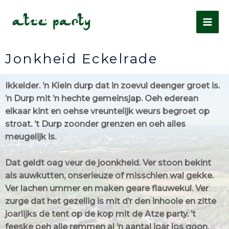
Jonkheid Eckelrade
Ikkelder. ’n Klein durp dat in zoevul deenger groet is.
’n Durp mit ’n hechte gemeinsjap. Oeh ederean
elkaar kint en oehse vreuntelijk weurs begroet op
stroat. ’t Durp zoonder grenzen en oeh alles
meugelijk is.
Dat geldt oag veur de joonkheid. Ver stoon bekint
als auwkutten, onserieuze of misschien wal gekke.
Ver lachen ummer en maken geare flauwekul. Ver
zurge dat het gezellig is mit d’r den inhoole en zitte
joarlijks de tent op de kop mit de Atze party. ’t
feeske oeh alle remmen al ’n aantal joar los goon.