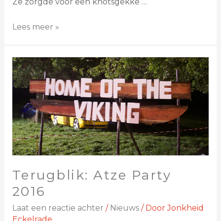
Ze zorgde voor een knotsgekke …
Lees meer »
Terugblik: Atze Party
2016
Laat een reactie achter
/
Nieuws
/ Door
Jonkheid
Eckelrade